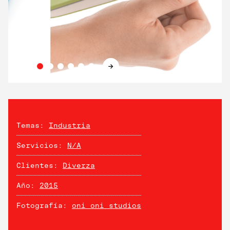
→
Temas:
Industria
Servicios:
N/A
Clientes:
Diverza
Año:
2015
Fotografía:
oni oni studios