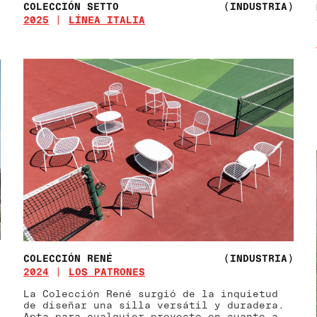
COLECCIÓN SETTO
(INDUSTRIA)
)
2025
LÍNEA ITALIA
COLECCIÓN RENÉ
(INDUSTRIA)
2024
LOS PATRONES
)
La Colección René surgió de la inquietud
de diseñar una silla versátil y duradera.
Apta para cualquier proyecto en cuanto a