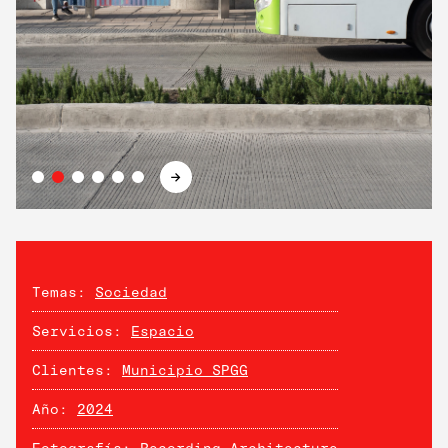
→
Temas:
Sociedad
Servicios:
Espacio
Clientes:
Municipio SPGG
Año:
2024
Fotografía:
Recording Architecture