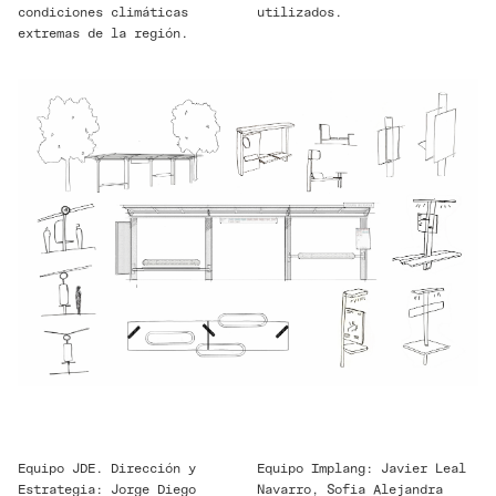
condiciones climáticas
utilizados.
extremas de la región.
Equipo JDE. Dirección y
Equipo Implang: Javier Leal
Estrategia: Jorge Diego
Navarro, Sofia Alejandra