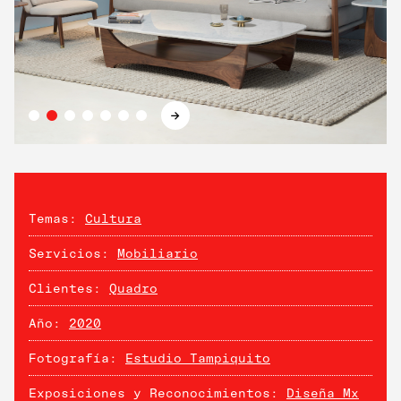
→
Temas:
Cultura
Servicios:
Mobiliario
Clientes:
Quadro
Año:
2020
Fotografía:
Estudio Tampiquito
Exposiciones y Reconocimientos:
Diseña Mx