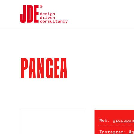
PANGEA
Web:
grupopa
Instagram:
@