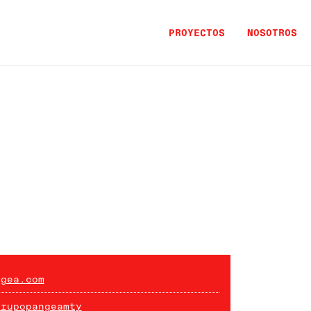
PROYECTOS
NOSOTROS
ngea.com
grupopangeamty